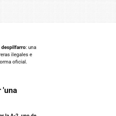
 despilfarro
: una
eras ilegales e
orma oficial.
 'una
r la A-2, uno de