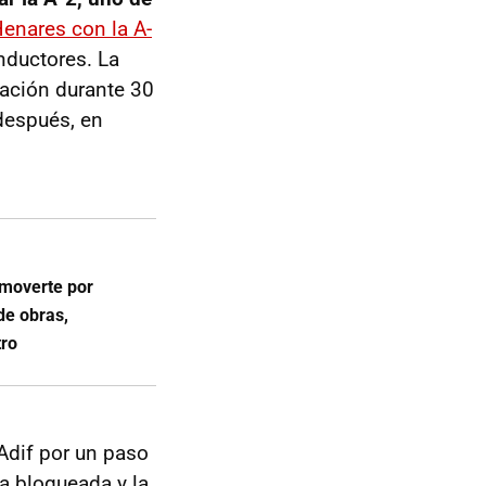
Henares con la A-
onductores. La
tación durante 30
después, en
 moverte por
de obras,
tro
Adif por un paso
a bloqueada y la