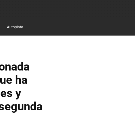
Autopista
donada
que ha
les y
a segunda