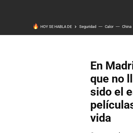
HOY SE HABLA DE
Seguridad
Calor
China
En Madr
que no l
sido el 
película
vida