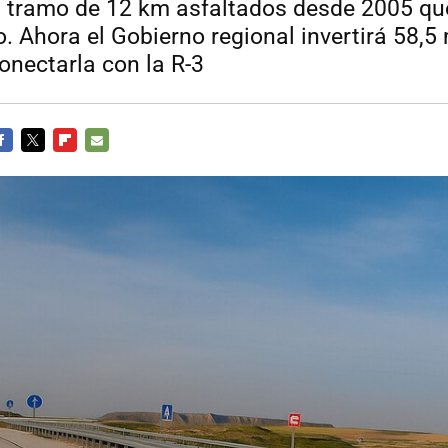
n tramo de 12 km asfaltados desde 2005 qu
co. Ahora el Gobierno regional invertirá 58,5
onectarla con la R-3
ACEBOOK
TWITTER
FLIPBOARD
E-
MAIL