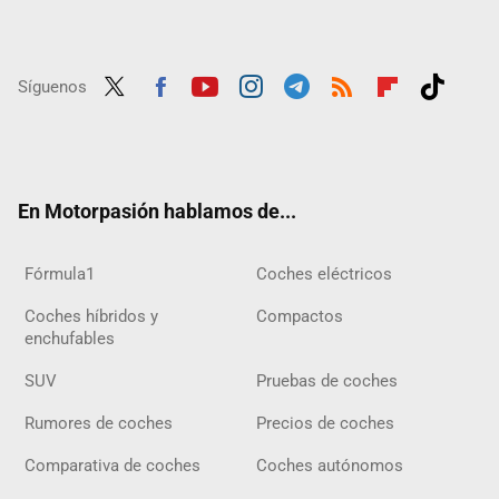
Síguenos
Twit
Fac
Yout
Inst
Tele
RSS
Flip
Tikt
ter
ebo
ube
agra
gra
boar
ok
ok
m
m
d
En Motorpasión hablamos de...
Fórmula1
Coches eléctricos
Coches híbridos y
Compactos
enchufables
SUV
Pruebas de coches
Rumores de coches
Precios de coches
Comparativa de coches
Coches autónomos