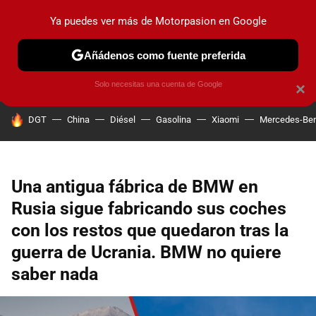
Ya puedes ver más de Motorpasion en Google
PRUEBAS
COCHES ELÉCTRICOS
OBSERVATORIO
F1
Añádenos como fuente preferida
Solo necesitas una cuenta de Google
×
HOY SE HABLA DE
DGT
China
Diésel
Gasolina
Xiaomi
Mercedes-Be
Una antigua fábrica de BMW en
Rusia sigue fabricando sus coches
con los restos que quedaron tras la
guerra de Ucrania. BMW no quiere
saber nada