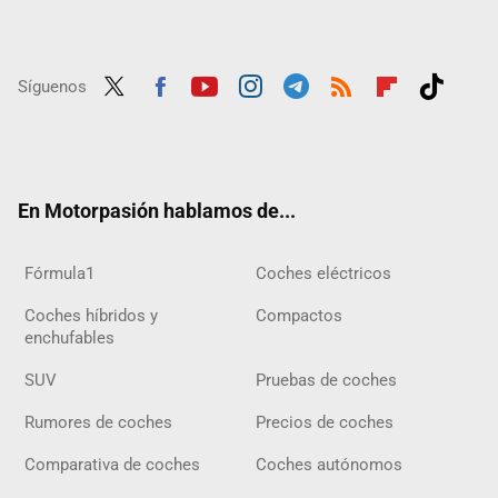
Síguenos
Twit
Fac
Yout
Inst
Tele
RSS
Flip
Tikt
ter
ebo
ube
agra
gra
boar
ok
ok
m
m
d
En Motorpasión hablamos de...
Fórmula1
Coches eléctricos
Coches híbridos y
Compactos
enchufables
SUV
Pruebas de coches
Rumores de coches
Precios de coches
Comparativa de coches
Coches autónomos