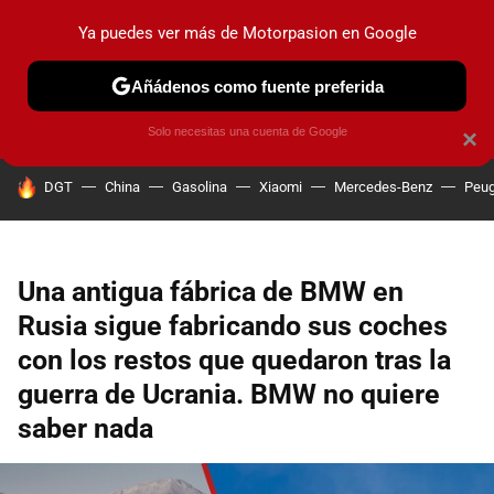
Ya puedes ver más de Motorpasion en Google
PRUEBAS
COCHES ELÉCTRICOS
OBSERVATORIO
F1
Añádenos como fuente preferida
Solo necesitas una cuenta de Google
×
HOY SE HABLA DE
DGT
China
Gasolina
Xiaomi
Mercedes-Benz
Peug
Una antigua fábrica de BMW en
Rusia sigue fabricando sus coches
con los restos que quedaron tras la
guerra de Ucrania. BMW no quiere
saber nada