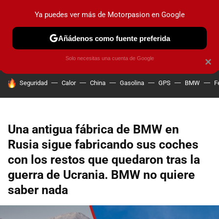
Ya puedes ver más de Motorpasion en Google
PRUEBAS
COCHES ELÉCTRICOS
OBSERVATORIO
F1
Añádenos como fuente preferida
Solo necesitas una cuenta de Google
×
HOY SE HABLA DE
Seguridad
Calor
China
Gasolina
GPS
BMW
F
Una antigua fábrica de BMW en
Rusia sigue fabricando sus coches
con los restos que quedaron tras la
guerra de Ucrania. BMW no quiere
saber nada