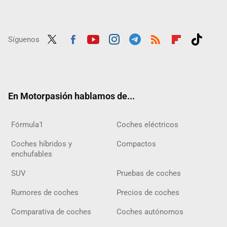
Síguenos
Twit
Fac
Yout
Inst
Tele
RSS
Flip
Tikt
ter
ebo
ube
agra
gra
boar
ok
ok
m
m
d
En Motorpasión hablamos de...
Fórmula1
Coches eléctricos
Coches híbridos y
Compactos
enchufables
SUV
Pruebas de coches
Rumores de coches
Precios de coches
Comparativa de coches
Coches autónomos