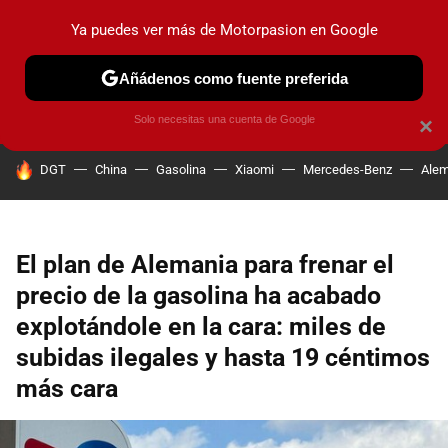
Ya puedes ver más de Motorpasion en Google
PRUEBAS
COCHES ELÉCTRICOS
OBSERVATORIO
F1
Añádenos como fuente preferida
Solo necesitas una cuenta de Google
×
HOY SE HABLA DE
DGT
China
Gasolina
Xiaomi
Mercedes-Benz
Alem
El plan de Alemania para frenar el
precio de la gasolina ha acabado
explotándole en la cara: miles de
subidas ilegales y hasta 19 céntimos
más cara