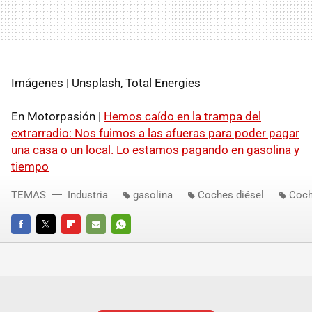
Imágenes | Unsplash, Total Energies
En Motorpasión |
Hemos caído en la trampa del
extrarradio: Nos fuimos a las afueras para poder pagar
una casa o un local. Lo estamos pagando en gasolina y
tiempo
TEMAS
Industria
gasolina
Coches diésel
Coch
FACEBOOK
TWITTER
FLIPBOARD
E-
WHATSAPP
MAIL