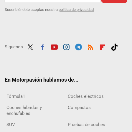
Suscribiéndote aceptas nuestra
política de privacidad
Síguenos
Twit
Fac
Yout
Inst
Tele
RSS
Flip
Tikt
ter
ebo
ube
agra
gra
boar
ok
ok
m
m
d
En Motorpasión hablamos de...
Fórmula1
Coches eléctricos
Coches híbridos y
Compactos
enchufables
SUV
Pruebas de coches