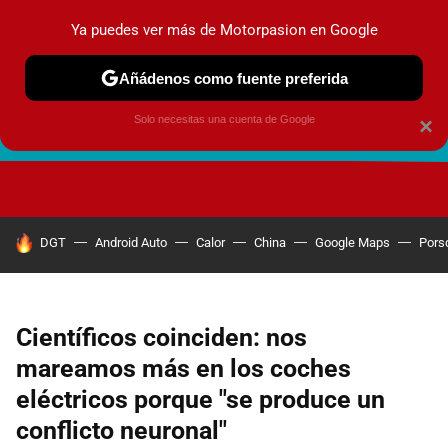
Ya puedes ver más de Motorpasion en Google
Añádenos como fuente preferida
Solo necesitas una cuenta de Google
×
FUTURO URBANO
EN MOVIMIENTO
ENERGÍA
SEGURI
HOY SE HABLA DE
DGT
Android Auto
Calor
China
Google Maps
Pors
Científicos coinciden: nos
mareamos más en los coches
eléctricos porque "se produce un
conflicto neuronal"