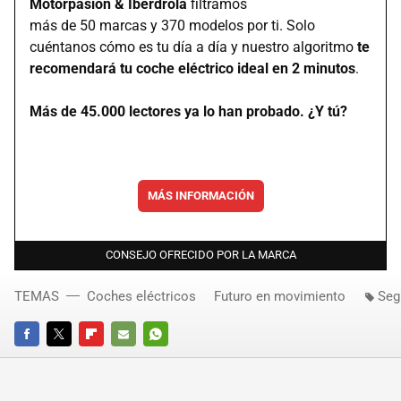
Motorpasión & Iberdrola
filtramos
más de 50 marcas y 370 modelos por ti. Solo
cuéntanos cómo es tu día a día y nuestro algoritmo
te
recomendará tu coche eléctrico ideal en 2 minutos
.
Más de 45.000 lectores ya lo han probado. ¿Y tú?
MÁS INFORMACIÓN
CONSEJO OFRECIDO POR LA MARCA
TEMAS
Coches eléctricos
Futuro en movimiento
Seg
FACEBOOK
TWITTER
FLIPBOARD
E-
WHATSAPP
MAIL