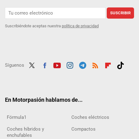
SUSCRIBIR
Suscribiéndote aceptas nuestra
política de privacidad
Síguenos
Twit
Fac
Yout
Inst
Tele
RSS
Flip
Tikt
ter
ebo
ube
agra
gra
boar
ok
ok
m
m
d
En Motorpasión hablamos de...
Fórmula1
Coches eléctricos
Coches híbridos y
Compactos
enchufables