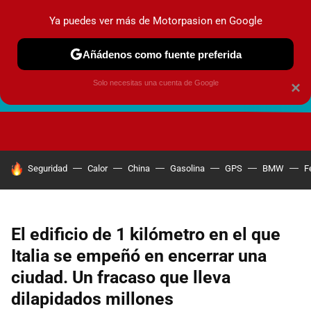
Ya puedes ver más de Motorpasion en Google
Añádenos como fuente preferida
Solo necesitas una cuenta de Google
×
FUTURO URBANO
EN MOVIMIENTO
ENERGÍA
SEGURI
HOY SE HABLA DE
Seguridad
Calor
China
Gasolina
GPS
BMW
F
El edificio de 1 kilómetro en el que
Italia se empeñó en encerrar una
ciudad. Un fracaso que lleva
dilapidados millones