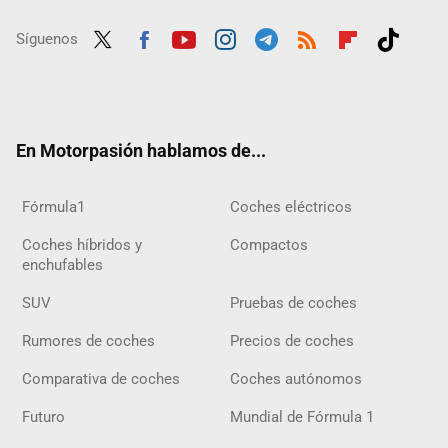
Síguenos
Twit
Fac
Yout
Inst
Tele
RSS
Flip
Tikt
ter
ebo
ube
agra
gra
boar
ok
ok
m
m
d
En Motorpasión hablamos de...
Fórmula1
Coches eléctricos
Coches híbridos y
Compactos
enchufables
SUV
Pruebas de coches
Rumores de coches
Precios de coches
Comparativa de coches
Coches autónomos
Futuro
Mundial de Fórmula 1