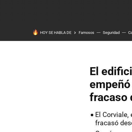
HOY SE HABLA DE
Famosos
Seguridad
Ca
El edific
empeñó 
fracaso 
El Corviale
fracasó des