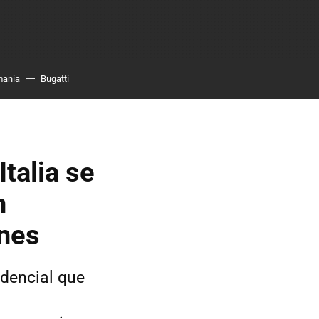
mania
Bugatti
Italia se
n
ones
idencial que