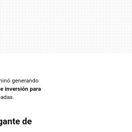
erminó generando
e inversión para
cadas.
gante de