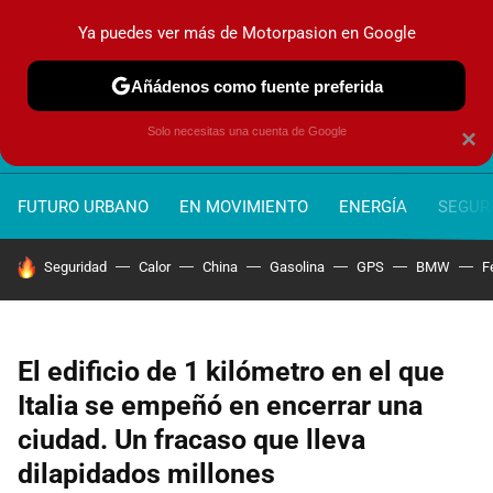
Ya puedes ver más de Motorpasion en Google
MENÚ
NUEVO
Añádenos como fuente preferida
Solo necesitas una cuenta de Google
×
FUTURO URBANO
EN MOVIMIENTO
ENERGÍA
SEGURI
HOY SE HABLA DE
Seguridad
Calor
China
Gasolina
GPS
BMW
F
El edificio de 1 kilómetro en el que
Italia se empeñó en encerrar una
ciudad. Un fracaso que lleva
dilapidados millones