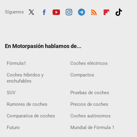
Síguenos
Twit
Fac
Yout
Inst
Tele
RSS
Flip
Tikt
ter
ebo
ube
agra
gra
boar
ok
ok
m
m
d
En Motorpasión hablamos de...
Fórmula1
Coches eléctricos
Coches híbridos y
Compactos
enchufables
SUV
Pruebas de coches
Rumores de coches
Precios de coches
Comparativa de coches
Coches autónomos
Futuro
Mundial de Fórmula 1