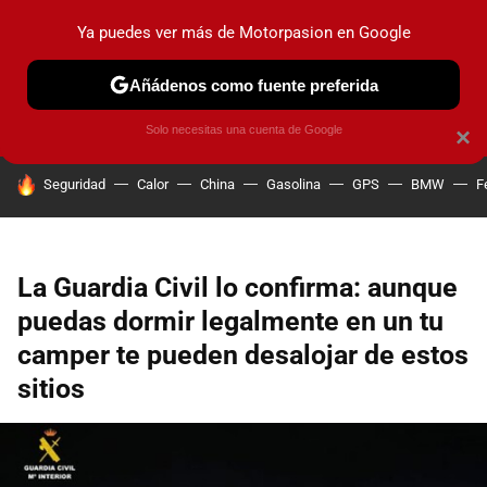
Ya puedes ver más de Motorpasion en Google
PRUEBAS
COCHES ELÉCTRICOS
OBSERVATORIO
F1
Añádenos como fuente preferida
Solo necesitas una cuenta de Google
×
HOY SE HABLA DE
Seguridad
Calor
China
Gasolina
GPS
BMW
F
La Guardia Civil lo confirma: aunque
puedas dormir legalmente en un tu
camper te pueden desalojar de estos
sitios