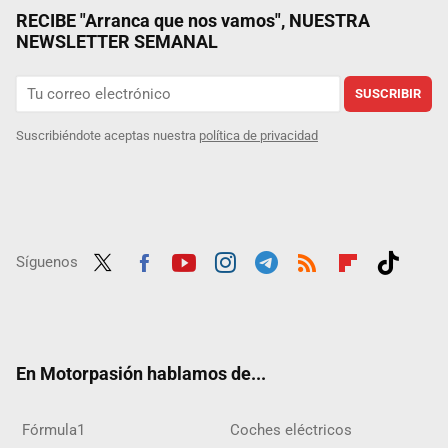
RECIBE "Arranca que nos vamos", NUESTRA
NEWSLETTER SEMANAL
SUSCRIBIR
Suscribiéndote aceptas nuestra
política de privacidad
Síguenos
Twit
Fac
Yout
Inst
Tele
RSS
Flip
Tikt
ter
ebo
ube
agra
gra
boar
ok
ok
m
m
d
En Motorpasión hablamos de...
Fórmula1
Coches eléctricos