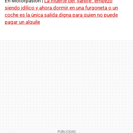
En Motorpasión |
La muerte del ‘vanlife’: empezó
siendo idílico y ahora dormir en una furgoneta o un
coche es la única salida digna para quien no puede
pagar un alquile