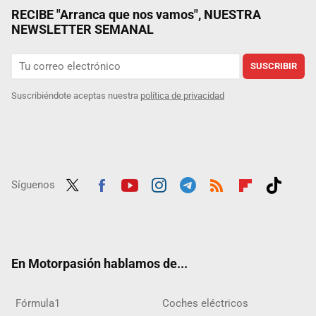
RECIBE "Arranca que nos vamos", NUESTRA
NEWSLETTER SEMANAL
SUSCRIBIR
Suscribiéndote aceptas nuestra
política de privacidad
Síguenos
Twit
Fac
Yout
Inst
Tele
RSS
Flip
Tikt
ter
ebo
ube
agra
gra
boar
ok
ok
m
m
d
En Motorpasión hablamos de...
Fórmula1
Coches eléctricos