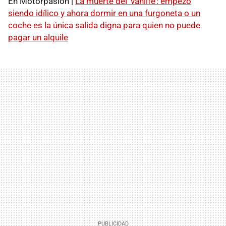
En Motorpasión |
La muerte del ‘vanlife’: empezó
siendo idílico y ahora dormir en una furgoneta o un
coche es la única salida digna para quien no puede
pagar un alquile