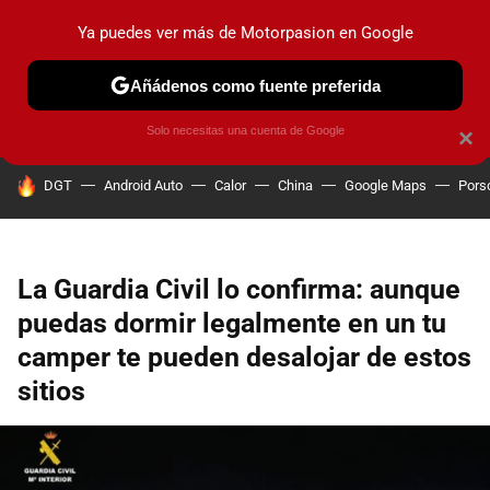
Ya puedes ver más de Motorpasion en Google
PRUEBAS
COCHES ELÉCTRICOS
OBSERVATORIO
F1
Añádenos como fuente preferida
Solo necesitas una cuenta de Google
×
HOY SE HABLA DE
DGT
Android Auto
Calor
China
Google Maps
Pors
La Guardia Civil lo confirma: aunque
puedas dormir legalmente en un tu
camper te pueden desalojar de estos
sitios