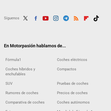
Síguenos
Twit
Fac
Yout
Inst
Tele
RSS
Flip
Tikt
ter
ebo
ube
agra
gra
boar
ok
ok
m
m
d
En Motorpasión hablamos de...
Fórmula1
Coches eléctricos
Coches híbridos y
Compactos
enchufables
SUV
Pruebas de coches
Rumores de coches
Precios de coches
Comparativa de coches
Coches autónomos