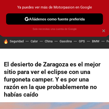
Ya puedes ver más de Motorpasion en Google
PRUEBAS
COCHES ELÉCTRICOS
OBSERVATORIO
F1
Añádenos como fuente preferida
Solo necesitas una cuenta de Google
×
HOY SE HABLA DE
Seguridad
Calor
China
Gasolina
GPS
BMW
F
El desierto de Zaragoza es el mejor
sitio para ver el eclipse con una
furgoneta camper. Y es por una
razón en la que probablemente no
habías caído