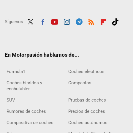
Síguenos
Twit
Fac
Yout
Inst
Tele
RSS
Flip
Tikt
ter
ebo
ube
agra
gra
boar
ok
ok
m
m
d
En Motorpasión hablamos de...
Fórmula1
Coches eléctricos
Coches híbridos y
Compactos
enchufables
SUV
Pruebas de coches
Rumores de coches
Precios de coches
Comparativa de coches
Coches autónomos