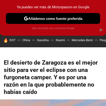
Ya puedes ver más de Motorpasion en Google
PRUEBAS
COCHES ELÉCTRICOS
OBSERVATORIO
F1
Añádenos como fuente preferida
Solo necesitas una cuenta de Google
×
HOY SE HABLA DE
DGT
China
Gasolina
Xiaomi
Mercedes-Benz
Peug
El desierto de Zaragoza es el mejor
sitio para ver el eclipse con una
furgoneta camper. Y es por una
razón en la que probablemente no
habías caído