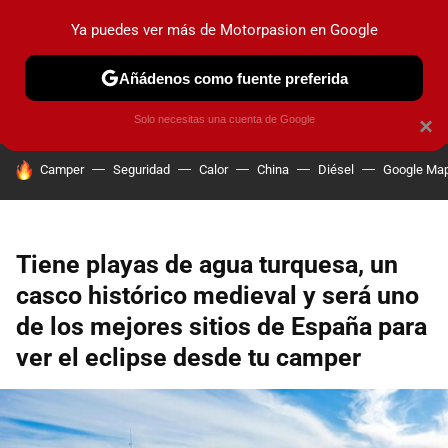
Ya puedes ver más de Motorpasion en Google
PRUEBAS
COCHES ELÉCTRICOS
OBSERVATORIO
F1
Añádenos como fuente preferida
Solo necesitas una cuenta de Google
×
HOY SE HABLA DE
Camper
Seguridad
Calor
China
Diésel
Google Ma
Tiene playas de agua turquesa, un
casco histórico medieval y será uno
de los mejores sitios de España para
ver el eclipse desde tu camper