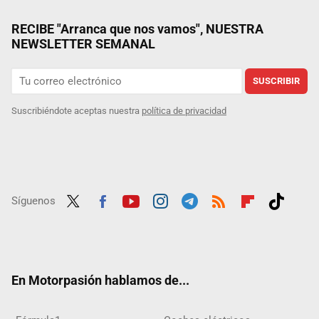
RECIBE "Arranca que nos vamos", NUESTRA
NEWSLETTER SEMANAL
SUSCRIBIR
Suscribiéndote aceptas nuestra
política de privacidad
Síguenos
Twit
Fac
Yout
Inst
Tele
RSS
Flip
Tikt
ter
ebo
ube
agra
gra
boar
ok
ok
m
m
d
En Motorpasión hablamos de...