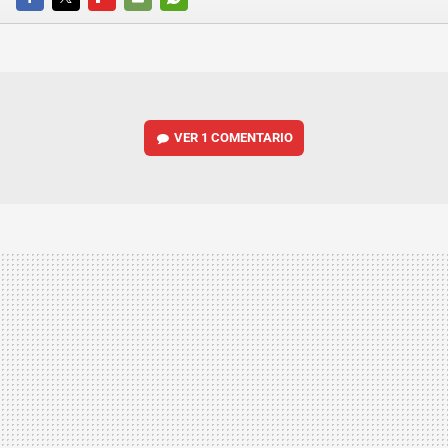
FACEBOOK
TWITTER
FLIPBOARD
E-
WHATSAPP
MAIL
VER
1 COMENTARIO