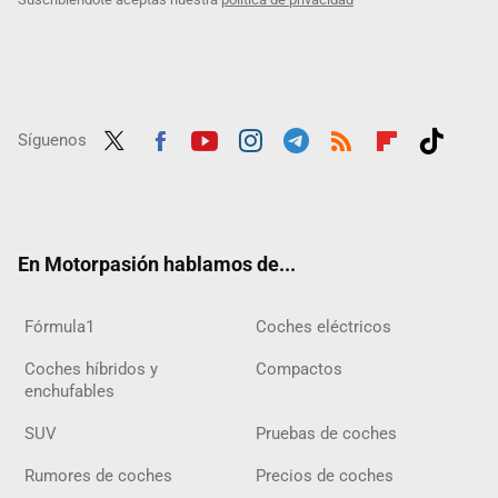
Síguenos
Twit
Fac
Yout
Inst
Tele
RSS
Flip
Tikt
ter
ebo
ube
agra
gra
boar
ok
ok
m
m
d
En Motorpasión hablamos de...
Fórmula1
Coches eléctricos
Coches híbridos y
Compactos
enchufables
SUV
Pruebas de coches
Rumores de coches
Precios de coches