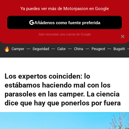
Ya puedes ver más de Motorpasion en Google
PRUEBAS
COCHES ELÉCTRICOS
OBSERVATORIO
F1
Añádenos como fuente preferida
Solo necesitas una cuenta de Google
×
HOY SE HABLA DE
Camper
Seguridad
Calor
China
Peugeot
Bugatti
Los expertos coinciden: lo
estábamos haciendo mal con los
parasoles en las camper. La ciencia
dice que hay que ponerlos por fuera