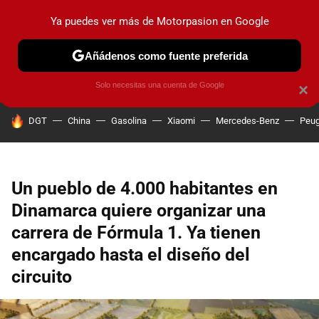
Ya puedes ver más de Motorpasion en Google
PRUEBAS
COCHES ELÉCTRICOS
OBSERVATORIO
F1
Añádenos como fuente preferida
Solo necesitas una cuenta de Google
×
HOY SE HABLA DE
DGT
China
Gasolina
Xiaomi
Mercedes-Benz
Peug
Un pueblo de 4.000 habitantes en
Dinamarca quiere organizar una
carrera de Fórmula 1. Ya tienen
encargado hasta el diseño del
circuito