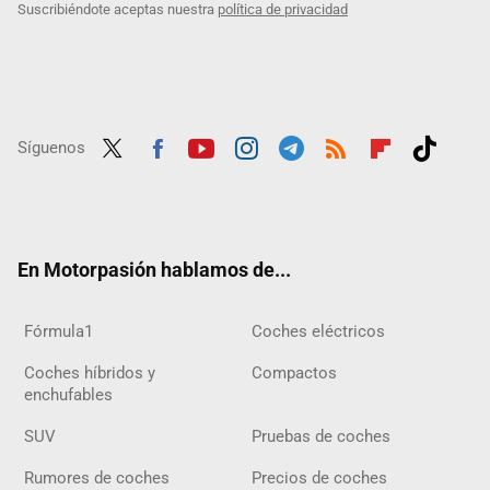
Suscribiéndote aceptas nuestra
política de privacidad
Síguenos
Twit
Fac
Yout
Inst
Tele
RSS
Flip
Tikt
ter
ebo
ube
agra
gra
boar
ok
ok
m
m
d
En Motorpasión hablamos de...
Fórmula1
Coches eléctricos
Coches híbridos y
Compactos
enchufables
SUV
Pruebas de coches
Rumores de coches
Precios de coches