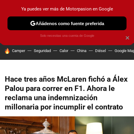
Ya puedes ver más de Motorpasion en Google
PRUEBAS
COCHES ELÉCTRICOS
OBSERVATORIO
F1
Añádenos como fuente preferida
Solo necesitas una cuenta de Google
×
HOY SE HABLA DE
Camper
Seguridad
Calor
China
Diésel
Google Ma
Hace tres años McLaren fichó a Álex
Palou para correr en F1. Ahora le
reclama una indemnización
millonaria por incumplir el contrato