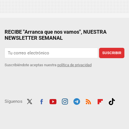
RECIBE "Arranca que nos vamos", NUESTRA
NEWSLETTER SEMANAL
SUSCRIBIR
Suscribiéndote aceptas nuestra
política de privacidad
Síguenos
Twit
Fac
Yout
Inst
Tele
RSS
Flip
Tikt
ter
ebo
ube
agra
gra
boar
ok
ok
m
m
d