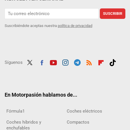
SUSCRIBIR
Suscribiéndote aceptas nuestra
política de privacidad
Síguenos
Twit
Fac
Yout
Inst
Tele
RSS
Flip
Tikt
ter
ebo
ube
agra
gra
boar
ok
ok
m
m
d
En Motorpasión hablamos de...
Fórmula1
Coches eléctricos
Coches híbridos y
Compactos
enchufables