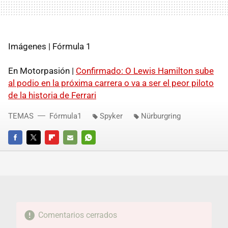
Imágenes | Fórmula 1
En Motorpasión |
Confirmado: O Lewis Hamilton sube
al podio en la próxima carrera o va a ser el peor piloto
de la historia de Ferrari
TEMAS
Fórmula1
Spyker
Nürburgring
FACEBOOK
TWITTER
FLIPBOARD
E-
WHATSAPP
MAIL
Comentarios cerrados