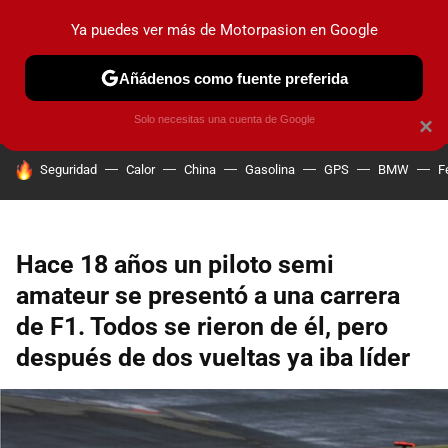
Ya puedes ver más de Motorpasion en Google
PRUEBAS
COCHES ELÉCTRICOS
OBSERVATORIO
F1
Añádenos como fuente preferida
Solo necesitas una cuenta de Google
×
HOY SE HABLA DE
Seguridad
Calor
China
Gasolina
GPS
BMW
F
Hace 18 años un piloto semi
amateur se presentó a una carrera
de F1. Todos se rieron de él, pero
después de dos vueltas ya iba líder