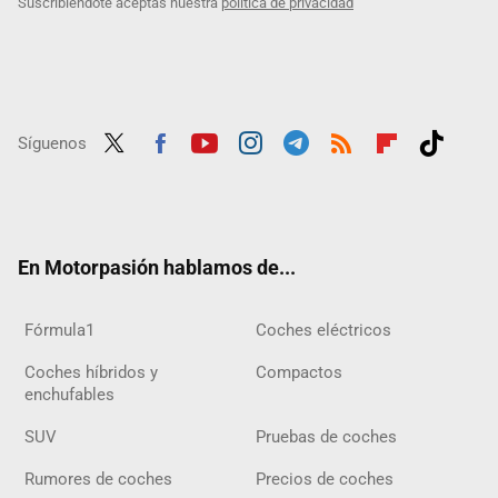
Suscribiéndote aceptas nuestra
política de privacidad
Síguenos
Twit
Fac
Yout
Inst
Tele
RSS
Flip
Tikt
ter
ebo
ube
agra
gra
boar
ok
ok
m
m
d
En Motorpasión hablamos de...
Fórmula1
Coches eléctricos
Coches híbridos y
Compactos
enchufables
SUV
Pruebas de coches
Rumores de coches
Precios de coches