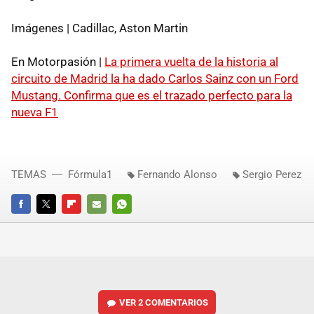
Imágenes | Cadillac, Aston Martin
En Motorpasión |
La primera vuelta de la historia al
circuito de Madrid la ha dado Carlos Sainz con un Ford
Mustang. Confirma que es el trazado perfecto para la
nueva F1
TEMAS
Fórmula1
Fernando Alonso
Sergio Perez
FACEBOOK
TWITTER
FLIPBOARD
E-
WHATSAPP
MAIL
VER
2 COMENTARIOS