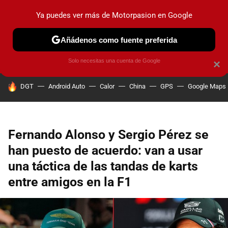
Ya puedes ver más de Motorpasion en Google
PRUEBAS
COCHES ELÉCTRICOS
OBSERVATORIO
F1
Añádenos como fuente preferida
Solo necesitas una cuenta de Google
×
HOY SE HABLA DE
DGT
Android Auto
Calor
China
GPS
Google Maps
Fernando Alonso y Sergio Pérez se
han puesto de acuerdo: van a usar
una táctica de las tandas de karts
entre amigos en la F1