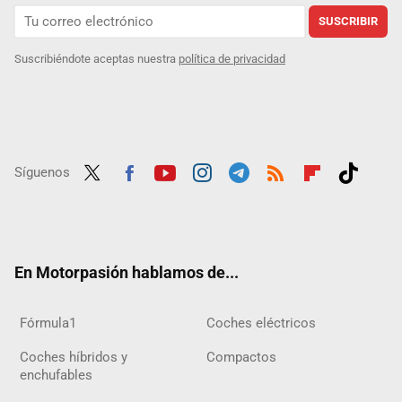
SUSCRIBIR
Suscribiéndote aceptas nuestra
política de privacidad
Síguenos
Twit
Fac
Yout
Inst
Tele
RSS
Flip
Tikt
ter
ebo
ube
agra
gra
boar
ok
ok
m
m
d
En Motorpasión hablamos de...
Fórmula1
Coches eléctricos
Coches híbridos y
Compactos
enchufables