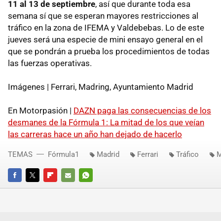
11 al 13 de septiembre
, así que durante toda esa
semana sí que se esperan mayores restricciones al
tráfico en la zona de IFEMA y Valdebebas. Lo de este
jueves será una especie de mini ensayo general en el
que se pondrán a prueba los procedimientos de todas
las fuerzas operativas.
Imágenes | Ferrari, Madring, Ayuntamiento Madrid
En Motorpasión |
DAZN paga las consecuencias de los
desmanes de la Fórmula 1: La mitad de los que veían
las carreras hace un año han dejado de hacerlo
TEMAS
Fórmula1
Madrid
Ferrari
Tráfico
M
FACEBOOK
TWITTER
FLIPBOARD
E-
WHATSAPP
MAIL