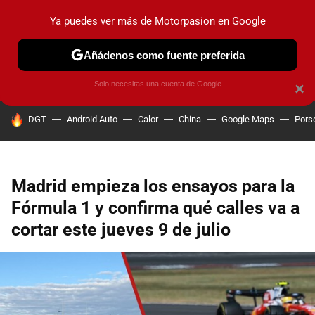
Ya puedes ver más de Motorpasion en Google
PRUEBAS
COCHES ELÉCTRICOS
OBSERVATORIO
F1
Añádenos como fuente preferida
Solo necesitas una cuenta de Google
×
HOY SE HABLA DE
DGT
Android Auto
Calor
China
Google Maps
Pors
Madrid empieza los ensayos para la
Fórmula 1 y confirma qué calles va a
cortar este jueves 9 de julio