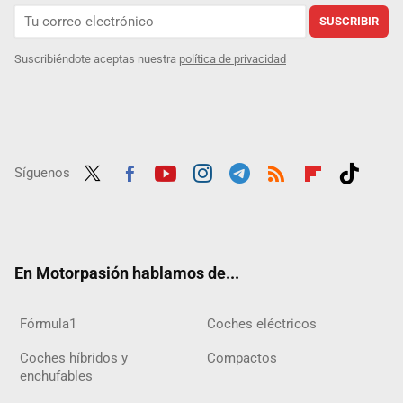
SUSCRIBIR
Suscribiéndote aceptas nuestra
política de privacidad
Síguenos
Twit
Fac
Yout
Inst
Tele
RSS
Flip
Tikt
ter
ebo
ube
agra
gra
boar
ok
ok
m
m
d
En Motorpasión hablamos de...
Fórmula1
Coches eléctricos
Coches híbridos y
Compactos
enchufables