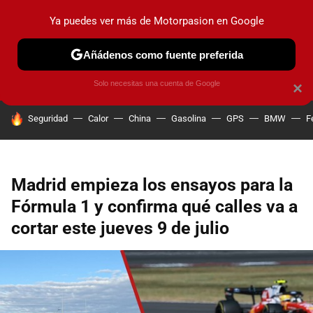
Ya puedes ver más de Motorpasion en Google
PRUEBAS
COCHES ELÉCTRICOS
OBSERVATORIO
F1
Añádenos como fuente preferida
Solo necesitas una cuenta de Google
×
HOY SE HABLA DE
Seguridad
Calor
China
Gasolina
GPS
BMW
F
Madrid empieza los ensayos para la
Fórmula 1 y confirma qué calles va a
cortar este jueves 9 de julio