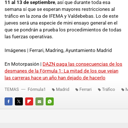
11 al 13 de septiembre
, así que durante toda esa
semana sí que se esperan mayores restricciones al
tráfico en la zona de IFEMA y Valdebebas. Lo de este
jueves será una especie de mini ensayo general en el
que se pondrán a prueba los procedimientos de todas
las fuerzas operativas.
Imágenes | Ferrari, Madring, Ayuntamiento Madrid
En Motorpasión |
DAZN paga las consecuencias de los
desmanes de la Fórmula 1: La mitad de los que veían
las carreras hace un año han dejado de hacerlo
TEMAS
Fórmula1
Madrid
Ferrari
Tráfico
M
FACEBOOK
TWITTER
FLIPBOARD
E-
WHATSAPP
MAIL