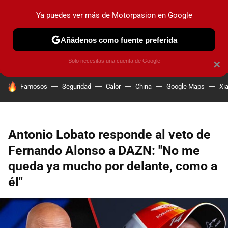
Ya puedes ver más de Motorpasion en Google
PRUEBAS
COCHES ELÉCTRICOS
OBSERVATORIO
F1
Añádenos como fuente preferida
Solo necesitas una cuenta de Google
×
HOY SE HABLA DE
Famosos
Seguridad
Calor
China
Google Maps
Xi
Antonio Lobato responde al veto de
Fernando Alonso a DAZN: "No me
queda ya mucho por delante, como a
él"