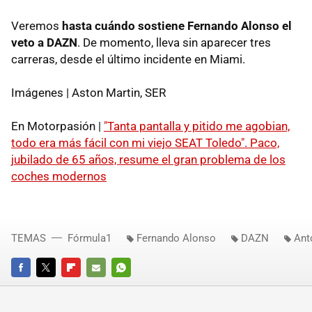
Veremos
hasta cuándo sostiene Fernando Alonso el
veto a DAZN
. De momento, lleva sin aparecer tres
carreras, desde el último incidente en Miami.
Imágenes | Aston Martin, SER
En Motorpasión |
"Tanta pantalla y pitido me agobian,
todo era más fácil con mi viejo SEAT Toledo". Paco,
jubilado de 65 años, resume el gran problema de los
coches modernos
TEMAS
Fórmula1
Fernando Alonso
DAZN
Ant
FACEBOOK
TWITTER
FLIPBOARD
E-
WHATSAPP
MAIL