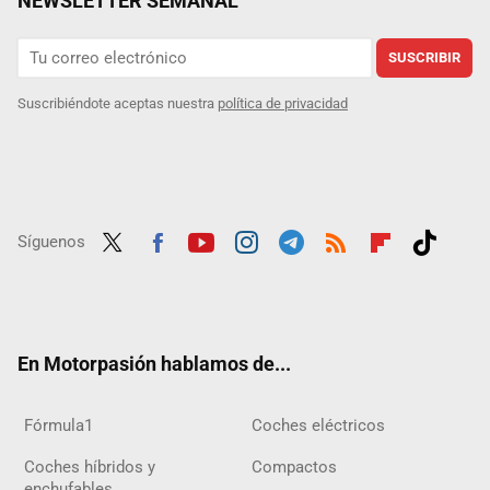
NEWSLETTER SEMANAL
SUSCRIBIR
Suscribiéndote aceptas nuestra
política de privacidad
Síguenos
Twit
Fac
Yout
Inst
Tele
RSS
Flip
Tikt
ter
ebo
ube
agra
gra
boar
ok
ok
m
m
d
En Motorpasión hablamos de...
Fórmula1
Coches eléctricos
Coches híbridos y
Compactos
enchufables