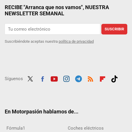
RECIBE "Arranca que nos vamos", NUESTRA
NEWSLETTER SEMANAL
SUSCRIBIR
Suscribiéndote aceptas nuestra
política de privacidad
Síguenos
Twit
Fac
Yout
Inst
Tele
RSS
Flip
Tikt
ter
ebo
ube
agra
gra
boar
ok
ok
m
m
d
En Motorpasión hablamos de...
Fórmula1
Coches eléctricos