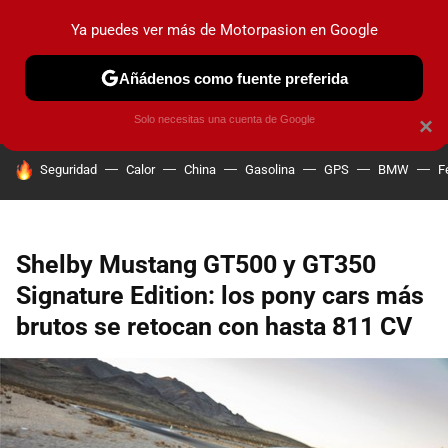
Ya puedes ver más de Motorpasion en Google
PRUEBAS
COCHES ELÉCTRICOS
OBSERVATORIO
F1
Añádenos como fuente preferida
Solo necesitas una cuenta de Google
×
HOY SE HABLA DE
Seguridad
Calor
China
Gasolina
GPS
BMW
F
Shelby Mustang GT500 y GT350
Signature Edition: los pony cars más
brutos se retocan con hasta 811 CV