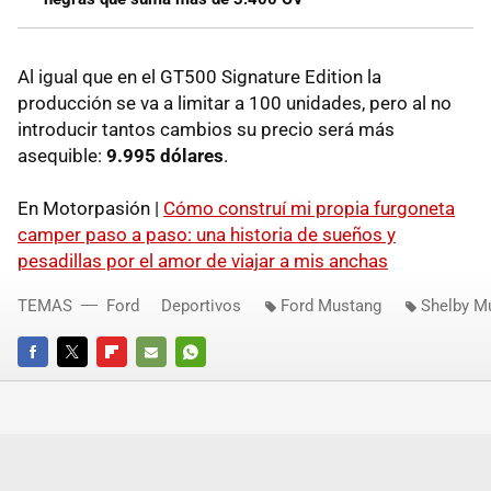
Al igual que en el GT500 Signature Edition la
producción se va a limitar a 100 unidades, pero al no
introducir tantos cambios su precio será más
asequible:
9.995 dólares
.
En Motorpasión |
Cómo construí mi propia furgoneta
camper paso a paso: una historia de sueños y
pesadillas por el amor de viajar a mis anchas
TEMAS
Ford
Deportivos
Ford Mustang
Shelby M
FACEBOOK
TWITTER
FLIPBOARD
E-
WHATSAPP
MAIL