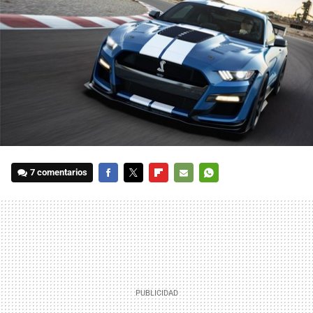
7 comentarios
FACEBOOK
TWITTER
FLIPBOARD
E-
WHATSAPP
MAIL