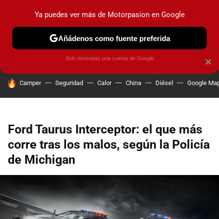
Ya puedes ver más de Motorpasion en Google
PRUEBAS
COCHES ELÉCTRICOS
OBSERVATORIO
F1
Añádenos como fuente preferida
Solo necesitas una cuenta de Google
×
HOY SE HABLA DE
Camper
Seguridad
Calor
China
Diésel
Google Ma
Ford Taurus Interceptor: el que más
corre tras los malos, según la Policía
de Michigan