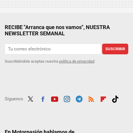
RECIBE "Arranca que nos vamos", NUESTRA
NEWSLETTER SEMANAL
SUSCRIBIR
Suscribiéndote aceptas nuestra
política de privacidad
Síguenos
Twit
Fac
Yout
Inst
Tele
RSS
Flip
Tikt
ter
ebo
ube
agra
gra
boar
ok
ok
m
m
d
En Motorpasión hablamos de...