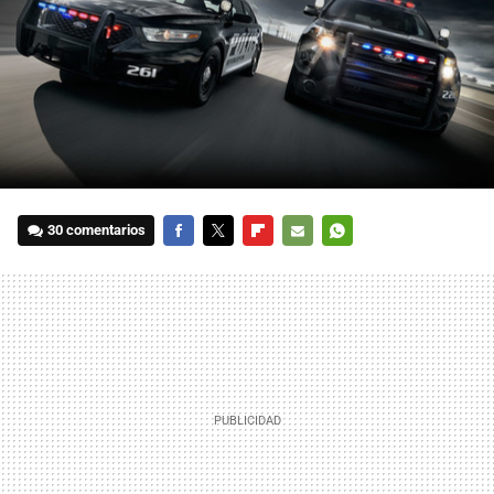
30 comentarios
FACEBOOK
TWITTER
FLIPBOARD
E-
WHATSAPP
MAIL