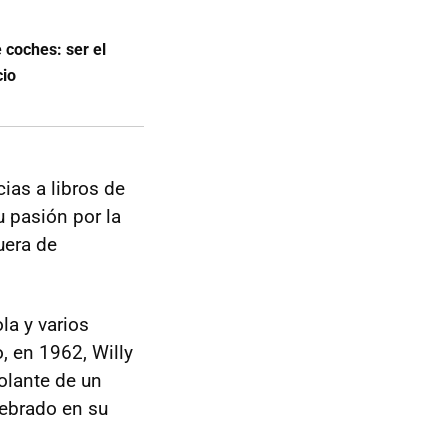
 coches: ser el
cio
ias a libros de
u pasión por la
uera de
la y varios
, en 1962, Willy
olante de un
lebrado en su