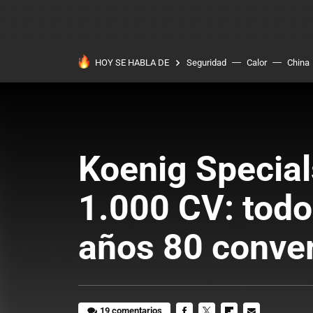
HOY SE HABLA DE
Seguridad
Calor
China
Koenig Special
1.000 CV: todos
años 80 conver
19 comentarios