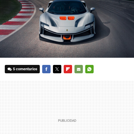
5 comentarios
FACEBOOK
TWITTER
FLIPBOARD
E-
WHATSAPP
MAIL