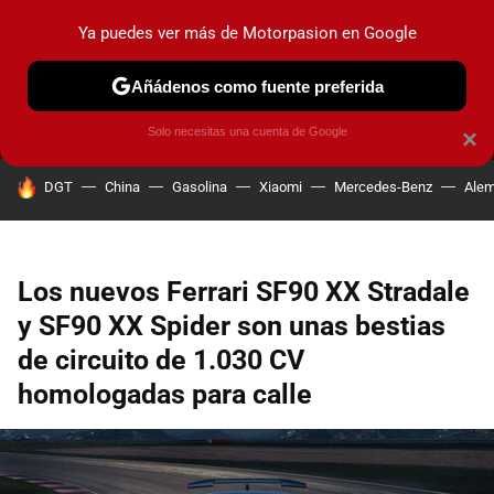
Ya puedes ver más de Motorpasion en Google
MENÚ
NUEVO
Añádenos como fuente preferida
PRUEBAS
COCHES ELÉCTRICOS
OBSERVATORIO
F1
Solo necesitas una cuenta de Google
×
HOY SE HABLA DE
DGT
China
Gasolina
Xiaomi
Mercedes-Benz
Alem
Los nuevos Ferrari SF90 XX Stradale
y SF90 XX Spider son unas bestias
de circuito de 1.030 CV
homologadas para calle