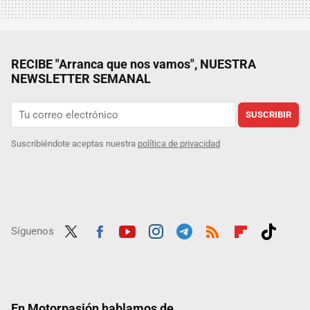
RECIBE "Arranca que nos vamos", NUESTRA
NEWSLETTER SEMANAL
SUSCRIBIR
Suscribiéndote aceptas nuestra
política de privacidad
Síguenos
Twit
Fac
Yout
Inst
Tele
RSS
Flip
Tikt
ter
ebo
ube
agra
gra
boar
ok
ok
m
m
d
En Motorpasión hablamos de...