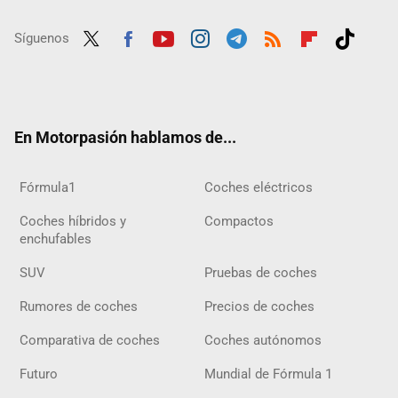
Síguenos
Twit
Fac
Yout
Inst
Tele
RSS
Flip
Tikt
ter
ebo
ube
agra
gra
boar
ok
ok
m
m
d
En Motorpasión hablamos de...
Fórmula1
Coches eléctricos
Coches híbridos y
Compactos
enchufables
SUV
Pruebas de coches
Rumores de coches
Precios de coches
Comparativa de coches
Coches autónomos
Futuro
Mundial de Fórmula 1