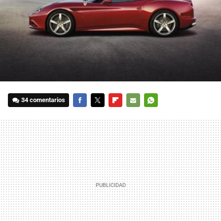
34 comentarios
FACEBOOK
TWITTER
FLIPBOARD
E-
WHATSAPP
MAIL