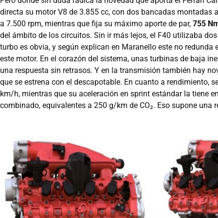
Pero donde sin duda radica la novedad que aporta el Ferrari Cal
directa su motor V8 de 3.855 cc, con dos bancadas montadas 
a 7.500 rpm, mientras que fija su máximo aporte de par,
755 N
del ámbito de los circuitos. Sin ir más lejos, el F40 utilizaba do
turbo es obvia, y según explican en Maranello este no redunda en
este motor. En el corazón del sistema, unas turbinas de baja ine
una respuesta sin retrasos. Y en la transmisión también hay nov
que se estrena con el descapotable. En cuanto a rendimiento, 
km/h, mientras que su aceleración en sprint estándar la tiene 
combinado, equivalentes a 250 g/km de CO₂. Eso supone una red