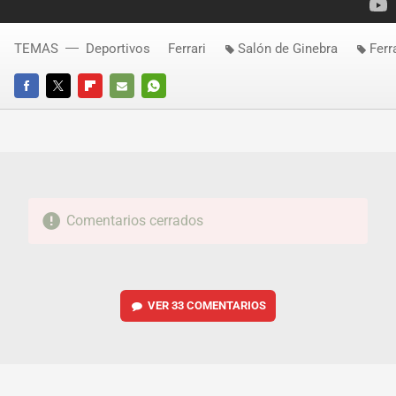
TEMAS
Deportivos
Ferrari
Salón de Ginebra
Ferr
FACEBOOK
TWITTER
FLIPBOARD
E-
WHATSAPP
MAIL
Comentarios cerrados
VER
33 COMENTARIOS