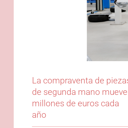
La compraventa de pieza
de segunda mano mueve
millones de euros cada
año