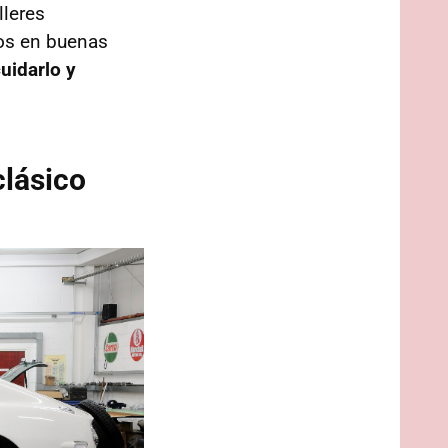
lleres
mos en buenas
uidarlo y
clásico