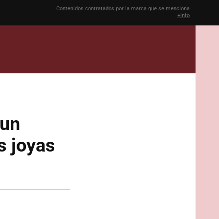
Contenidos contratados por la marca que se menciona
+info
 un
s joyas