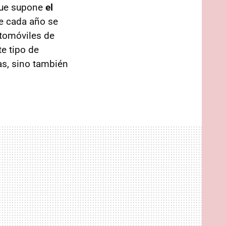
que supone
el
ue cada año se
utomóviles de
te tipo de
as, sino también