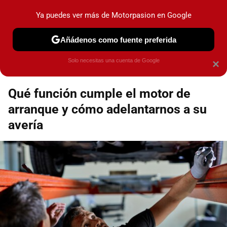
Motorpasión
Contenidos contratados por la
Ya puedes ver más de Motorpasion en Google
marca que se menciona
+info
Añádenos como fuente preferida
Espacio Toyota
Solo necesitas una cuenta de Google
×
Qué función cumple el motor de
arranque y cómo adelantarnos a su
avería