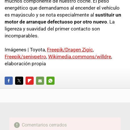
muchos componente de nuestro coche. El peso
energético que demandamos al encender el vehículo
es mayúsculo y se nota especialmente al
sustituir un
motor de arranque defectuoso por otro nuevo
. La
ligereza y suavidad del primer contacto son
incomparables.
Imágenes | Toyota,
Freepik/Dragen Zigic
,
Freepik/senivpetro
,
Wikimedia.commons/willdre
,
elaboración propia
FACEBOOK
TWITTER
FLIPBOARD
E-
WHATSAPP
MAIL
Comentarios cerrados