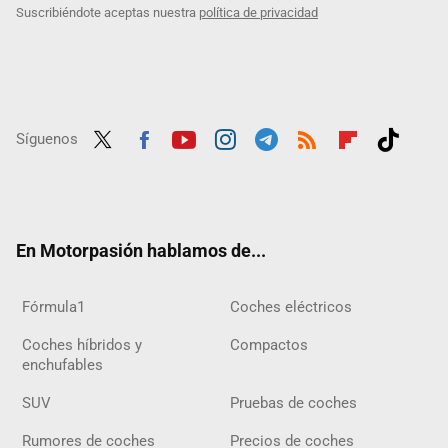
Suscribiéndote aceptas nuestra
política de privacidad
Síguenos
Twit
Fac
Yout
Inst
Tele
RSS
Flip
Tikt
ter
ebo
ube
agra
gra
boar
ok
ok
m
m
d
En Motorpasión hablamos de...
Fórmula1
Coches eléctricos
Coches híbridos y
Compactos
enchufables
SUV
Pruebas de coches
Rumores de coches
Precios de coches