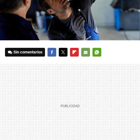
Sin comentarios
FACEBOOK
TWITTER
FLIPBOARD
E-
WHATSAPP
MAIL