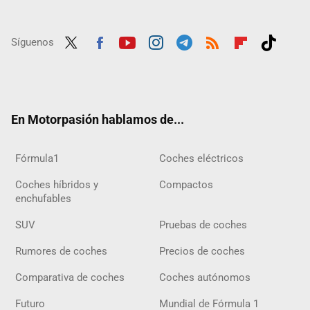
Síguenos
Twit
Fac
Yout
Inst
Tele
RSS
Flip
Tikt
ter
ebo
ube
agra
gra
boar
ok
ok
m
m
d
En Motorpasión hablamos de...
Fórmula1
Coches eléctricos
Coches híbridos y
Compactos
enchufables
SUV
Pruebas de coches
Rumores de coches
Precios de coches
Comparativa de coches
Coches autónomos
Futuro
Mundial de Fórmula 1