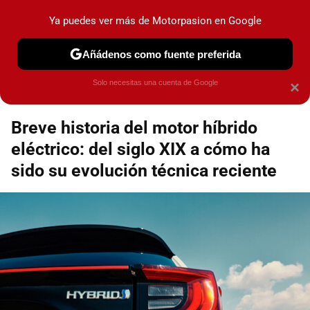
Motorpasión
Contenidos contratados por la
Ya puedes ver más de Motorpasion en Google
marca que se menciona
+info
Añádenos como fuente preferida
Espacio Toyota
Solo necesitas una cuenta de Google
×
Breve historia del motor híbrido
eléctrico: del siglo XIX a cómo ha
sido su evolución técnica reciente