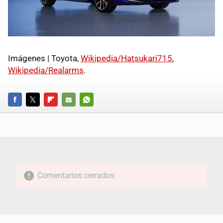
Imágenes | Toyota,
Wikipedia/Hatsukari715
,
Wikipedia/Realarms
.
FACEBOOK
TWITTER
FLIPBOARD
E-
WHATSAPP
MAIL
Comentarios cerrados