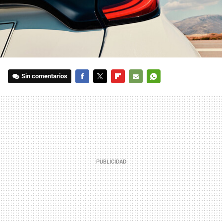
Sin comentarios
FACEBOOK
TWITTER
FLIPBOARD
E-
WHATSAPP
MAIL