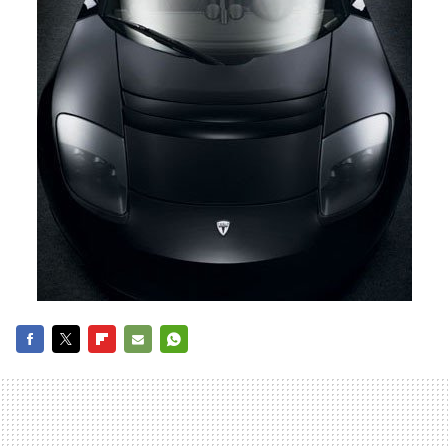
FACEBOOK
TWITTER
FLIPBOARD
E-
WHATSAPP
MAIL