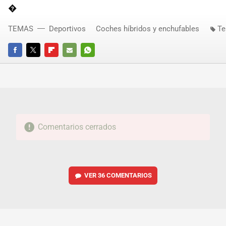
�
TEMAS
Deportivos
Coches híbridos y enchufables
Te
FACEBOOK
TWITTER
FLIPBOARD
E-
WHATSAPP
MAIL
Comentarios cerrados
VER
36 COMENTARIOS