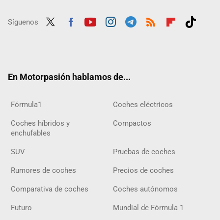
Síguenos
Twit
Fac
Yout
Inst
Tele
RSS
Flip
Tikt
ter
ebo
ube
agra
gra
boar
ok
ok
m
m
d
En Motorpasión hablamos de...
Fórmula1
Coches eléctricos
Coches híbridos y
Compactos
enchufables
SUV
Pruebas de coches
Rumores de coches
Precios de coches
Comparativa de coches
Coches autónomos
Futuro
Mundial de Fórmula 1