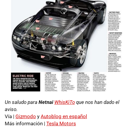
Un saludo para
Netnai
WhisKiTo
que nos han dado el
aviso.
Vía |
Gizmodo
y
Autoblog en español
Más información |
Tesla Motors