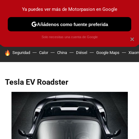
Ya puedes ver más de Motorpasion en Google
PRUEBAS
COCHES ELÉCTRICOS
OBSERVATORIO
F1
Añádenos como fuente preferida
Solo necesitas una cuenta de Google
×
HOY SE HABLA DE
Seguridad
Calor
China
Diésel
Google Maps
Xiaom
Tesla EV Roadster