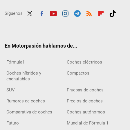
Síguenos
Twit
Fac
Yout
Inst
Tele
RSS
Flip
Tikt
ter
ebo
ube
agra
gra
boar
ok
ok
m
m
d
En Motorpasión hablamos de...
Fórmula1
Coches eléctricos
Coches híbridos y
Compactos
enchufables
SUV
Pruebas de coches
Rumores de coches
Precios de coches
Comparativa de coches
Coches autónomos
Futuro
Mundial de Fórmula 1