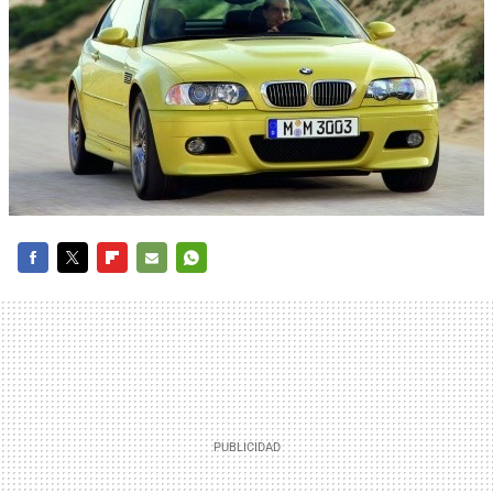
FACEBOOK
TWITTER
FLIPBOARD
E-
WHATSAPP
MAIL