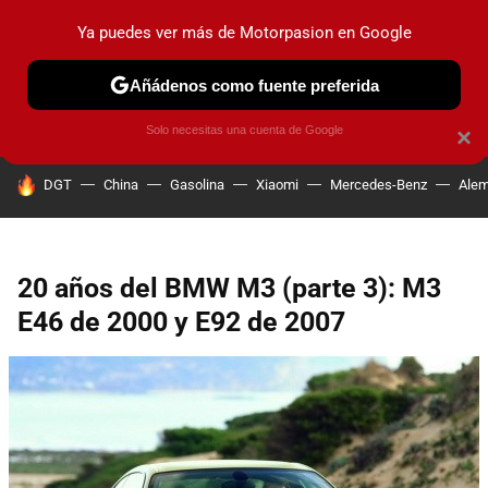
Ya puedes ver más de Motorpasion en Google
PRUEBAS
COCHES ELÉCTRICOS
OBSERVATORIO
F1
Añádenos como fuente preferida
Solo necesitas una cuenta de Google
×
HOY SE HABLA DE
DGT
China
Gasolina
Xiaomi
Mercedes-Benz
Alem
20 años del BMW M3 (parte 3): M3
E46 de 2000 y E92 de 2007