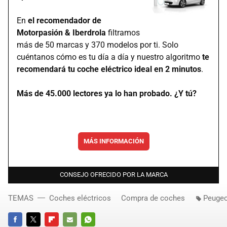
En
el recomendador de
Motorpasión & Iberdrola
filtramos
más de 50 marcas y 370 modelos por ti. Solo
cuéntanos cómo es tu día a día y nuestro algoritmo
te
recomendará tu coche eléctrico ideal en 2 minutos
.
Más de 45.000 lectores ya lo han probado. ¿Y tú?
MÁS INFORMACIÓN
CONSEJO OFRECIDO POR LA MARCA
TEMAS
Coches eléctricos
Compra de coches
Peugeo