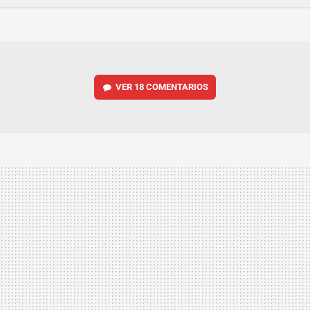
FACEBOOK
TWITTER
FLIPBOARD
E-
WHATSAPP
MAIL
VER
18 COMENTARIOS