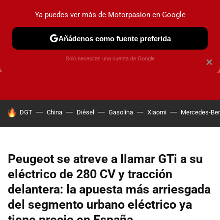
Ya puedes ver más de Motorpasion en Google
Añádenos como fuente preferida
GUÍAS DE COMPRA
OFERTAS DE COCHES
CONSEJOS
Solo necesitas una cuenta de Google
×
HOY SE HABLA DE
DGT
China
Diésel
Gasolina
Xiaomi
Mercedes-Be
Peugeot se atreve a llamar GTi a su
eléctrico de 280 CV y tracción
delantera: la apuesta más arriesgada
del segmento urbano eléctrico ya
tiene precio en España