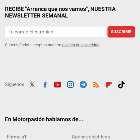
RECIBE "Arranca que nos vamos", NUESTRA
NEWSLETTER SEMANAL
SUSCRIBIR
Suscribiéndote aceptas nuestra
política de privacidad
Síguenos
Twit
Fac
Yout
Inst
Tele
RSS
Flip
Tikt
ter
ebo
ube
agra
gra
boar
ok
ok
m
m
d
En Motorpasión hablamos de...
Fórmula1
Coches eléctricos