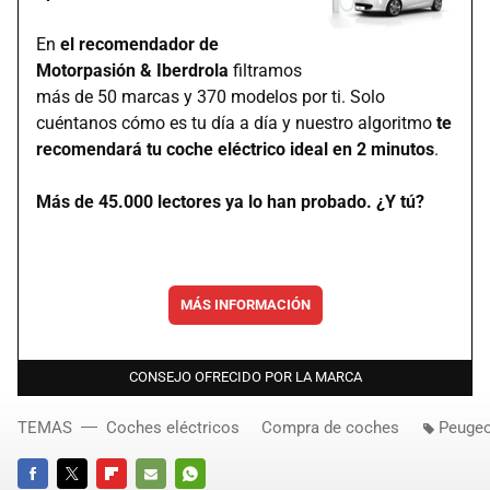
En
el recomendador de
Motorpasión & Iberdrola
filtramos
más de 50 marcas y 370 modelos por ti. Solo
cuéntanos cómo es tu día a día y nuestro algoritmo
te
recomendará tu coche eléctrico ideal en 2 minutos
.
Más de 45.000 lectores ya lo han probado. ¿Y tú?
MÁS INFORMACIÓN
CONSEJO OFRECIDO POR LA MARCA
TEMAS
Coches eléctricos
Compra de coches
Peugeo