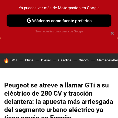
Ya puedes ver más de Motorpasion en Google
Añádenos como fuente preferida
GUÍAS DE COMPRA
OFERTAS DE COCHES
CONSEJOS
Solo necesitas una cuenta de Google
×
HOY SE HABLA DE
DGT
China
Diésel
Gasolina
Xiaomi
Mercedes-Be
Peugeot se atreve a llamar GTi a su
eléctrico de 280 CV y tracción
delantera: la apuesta más arriesgada
del segmento urbano eléctrico ya
tiene precio en España