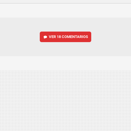
FACEBOOK
TWITTER
FLIPBOARD
E-
WHATSAPP
MAIL
VER
18 COMENTARIOS