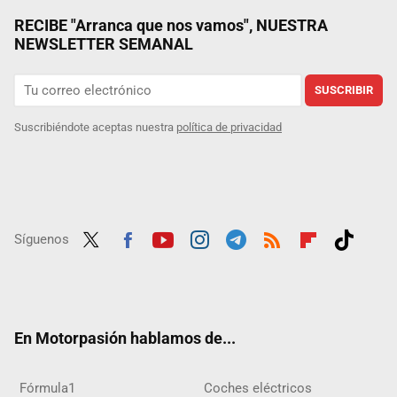
RECIBE "Arranca que nos vamos", NUESTRA
NEWSLETTER SEMANAL
SUSCRIBIR
Suscribiéndote aceptas nuestra
política de privacidad
Síguenos
Twit
Fac
Yout
Inst
Tele
RSS
Flip
Tikt
ter
ebo
ube
agra
gra
boar
ok
ok
m
m
d
En Motorpasión hablamos de...
Fórmula1
Coches eléctricos