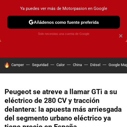
Ya puedes ver más de Motorpasion en Google
Añádenos como fuente preferida
GUÍAS DE COMPRA
OFERTAS DE COCHES
CONSEJOS
Solo necesitas una cuenta de Google
×
HOY SE HABLA DE
Camper
Seguridad
Calor
China
Diésel
Google Ma
Peugeot se atreve a llamar GTi a su
eléctrico de 280 CV y tracción
delantera: la apuesta más arriesgada
del segmento urbano eléctrico ya
tiene precio en España