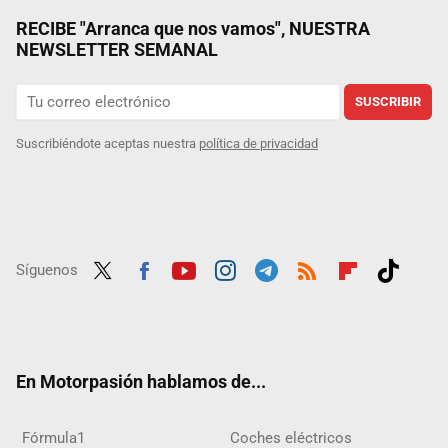
RECIBE "Arranca que nos vamos", NUESTRA
NEWSLETTER SEMANAL
SUSCRIBIR
Suscribiéndote aceptas nuestra
política de privacidad
Síguenos
Twit
Fac
Yout
Inst
Tele
RSS
Flip
Tikt
ter
ebo
ube
agra
gra
boar
ok
ok
m
m
d
En Motorpasión hablamos de...
Fórmula1
Coches eléctricos