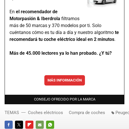
En
el recomendador de
Motorpasión & Iberdrola
filtramos
más de 50 marcas y 370 modelos por ti. Solo
cuéntanos cómo es tu día a día y nuestro algoritmo
te
recomendará tu coche eléctrico ideal en 2 minutos
.
Más de 45.000 lectores ya lo han probado. ¿Y tú?
MÁS INFORMACIÓN
CONSEJO OFRECIDO POR LA MARCA
TEMAS
Coches eléctricos
Compra de coches
Peugeo