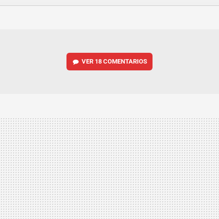
FACEBOOK
TWITTER
FLIPBOARD
E-
WHATSAPP
MAIL
VER
18 COMENTARIOS