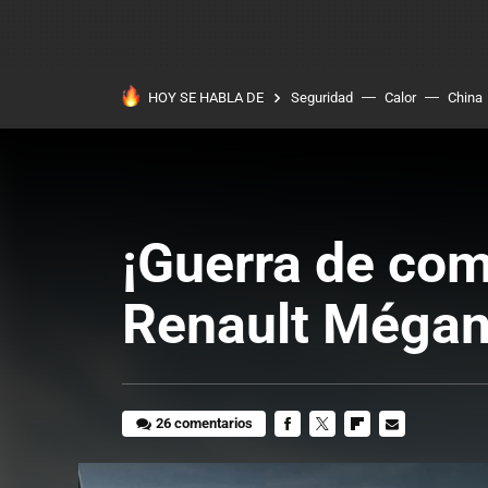
HOY SE HABLA DE
Seguridad
Calor
China
¡Guerra de com
Renault Mégane
26 comentarios
FACEBOOK
TWITTER
FLIPBOARD
E-
MAIL