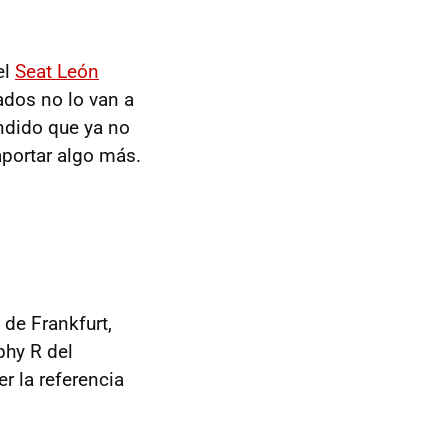
el
Seat León
ados no lo van a
endido que ya no
aportar algo más.
de Frankfurt,
phy R del
r la referencia