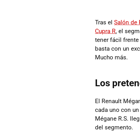
Tras el
Salón de 
Cupra R
, el segm
tener fácil fren
basta con un exce
Mucho más.
Los preten
El Renault Mégan
cada uno con un 
Mégane R.S. llega
del segmento.