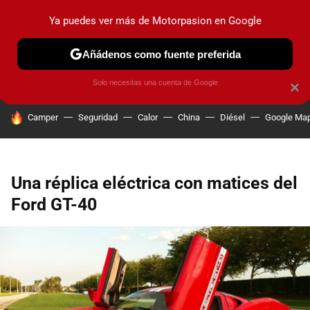
Ya puedes ver más de Motorpasion en Google
PRUEBAS
COCHES ELÉCTRICOS
OBSERVATORIO
F1
Añádenos como fuente preferida
Solo necesitas una cuenta de Google
×
HOY SE HABLA DE
Camper
Seguridad
Calor
China
Diésel
Google Ma
Una réplica eléctrica con matices del
Ford GT-40