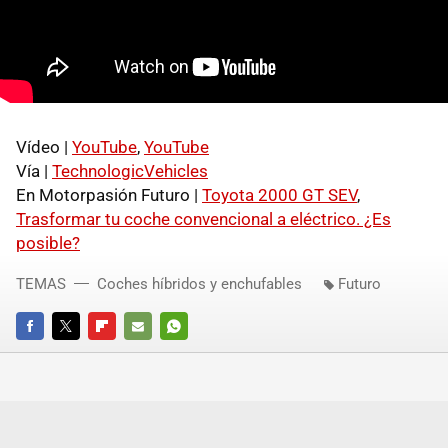
Vídeo |
YouTube
,
YouTube
Vía |
TechnologicVehicles
En Motorpasión Futuro |
Toyota 2000 GT
SEV
,
Trasformar tu coche convencional a eléctrico. ¿Es
posible?
TEMAS
Coches híbridos y enchufables
Futuro
FACEBOOK
TWITTER
FLIPBOARD
E-
WHATSAPP
MAIL