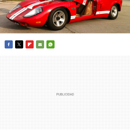
FACEBOOK
TWITTER
FLIPBOARD
E-
WHATSAPP
MAIL