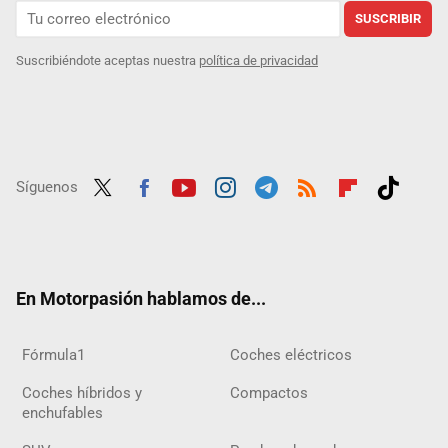
SUSCRIBIR
Suscribiéndote aceptas nuestra
política de privacidad
Síguenos
Twit
Fac
Yout
Inst
Tele
RSS
Flip
Tikt
ter
ebo
ube
agra
gra
boar
ok
ok
m
m
d
En Motorpasión hablamos de...
Fórmula1
Coches eléctricos
Coches híbridos y
Compactos
enchufables