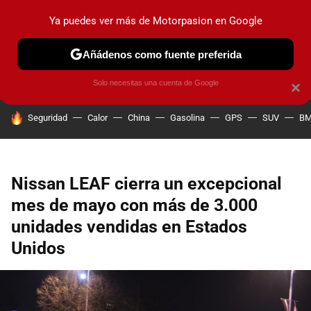
Ya puedes ver más de Motorpasion en Google
PRUEBAS
COCHES ELÉCTRICOS
OBSERVATORIO
F1
Añádenos como fuente preferida
Solo necesitas una cuenta de Google
×
HOY SE HABLA DE
Seguridad
Calor
China
Gasolina
GPS
SUV
B
Nissan LEAF cierra un excepcional
mes de mayo con más de 3.000
unidades vendidas en Estados
Unidos