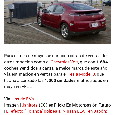
Para el mes de mayo, se conocen cifras de ventas de
otros modelos como el
Chevrolet Volt
, que con
1.684
coches vendidos
alcanza la mejor marca de este año;
y la estimación en ventas para el
Tesla Model S
, que
habría alcanzado las
1.000 unidades
matriculadas en
mayo en EEUU.
Vía |
Inside EVs
Imagen |
Janitors
(CC) en
Flickr
En Motorpasión Futuro
|
El efecto "Holanda" golpea al Nissan LEAF en Japón: