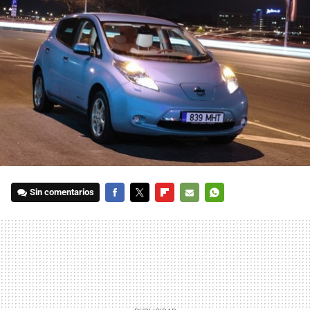
Sin comentarios
FACEBOOK
TWITTER
FLIPBOARD
E-
WHATSAPP
MAIL