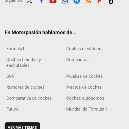
Síguenos
Twit
Fac
Yout
Inst
Tele
RSS
Flip
Tikt
ter
ebo
ube
agra
gra
boar
ok
ok
m
m
d
En Motorpasión hablamos de...
Fórmula1
Coches eléctricos
Coches híbridos y
Compactos
enchufables
SUV
Pruebas de coches
Rumores de coches
Precios de coches
Comparativa de coches
Coches autónomos
Futuro
Mundial de Fórmula 1
VER MÁS TEMAS