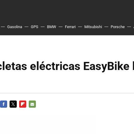
Gasolina
GPS
BMW
Ferrari
Mitsubishi
Porsche
cletas eléctricas EasyBike 
FACEBOOK
TWITTER
FLIPBOARD
E-
MAIL