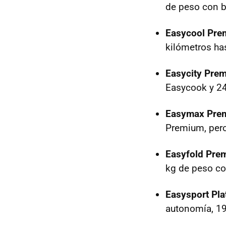
de peso con b
Easycool Pre
kilómetros has
Easycity Pre
Easycook y 24,
Easymax Pre
Premium, pero
Easyfold Pre
kg de peso co
Easysport Pla
autonomía, 19