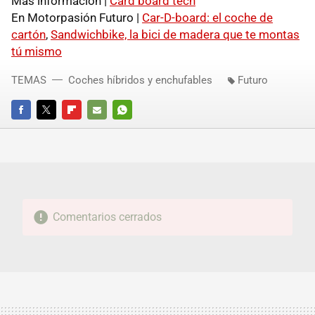
Más información |
Card board tech
En Motorpasión Futuro |
Car-D-board: el coche de
cartón
,
Sandwichbike, la bici de madera que te montas
tú mismo
TEMAS
Coches híbridos y enchufables
Futuro
FACEBOOK
TWITTER
FLIPBOARD
E-
WHATSAPP
MAIL
Comentarios cerrados