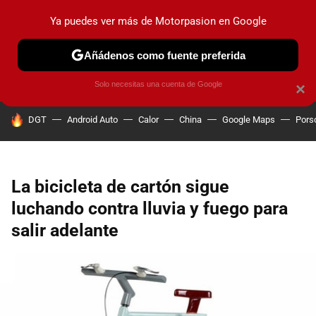
Ya puedes ver más de Motorpasion en Google
PRUEBAS
COCHES ELÉCTRICOS
OBSERVATORIO
F1
Añádenos como fuente preferida
Solo necesitas una cuenta de Google
×
HOY SE HABLA DE
DGT
Android Auto
Calor
China
Google Maps
Pors
La bicicleta de cartón sigue
luchando contra lluvia y fuego para
salir adelante