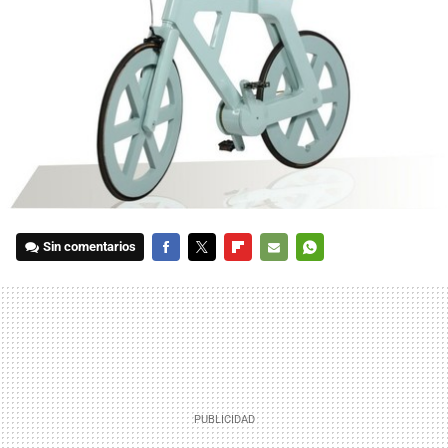
Sin comentarios
FACEBOOK
TWITTER
FLIPBOARD
E-
WHATSAPP
MAIL