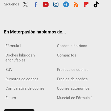
Síguenos
Twit
Fac
Yout
Inst
Tele
RSS
Flip
Tikt
ter
ebo
ube
agra
gra
boar
ok
ok
m
m
d
En Motorpasión hablamos de...
Fórmula1
Coches eléctricos
Coches híbridos y
Compactos
enchufables
SUV
Pruebas de coches
Rumores de coches
Precios de coches
Comparativa de coches
Coches autónomos
Futuro
Mundial de Fórmula 1