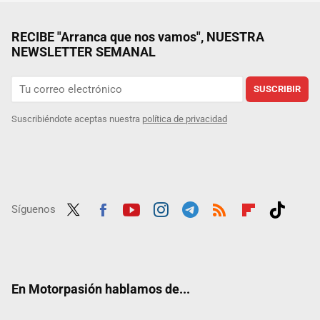
RECIBE "Arranca que nos vamos", NUESTRA
NEWSLETTER SEMANAL
SUSCRIBIR
Suscribiéndote aceptas nuestra
política de privacidad
Síguenos
Twit
Fac
Yout
Inst
Tele
RSS
Flip
Tikt
ter
ebo
ube
agra
gra
boar
ok
ok
m
m
d
En Motorpasión hablamos de...