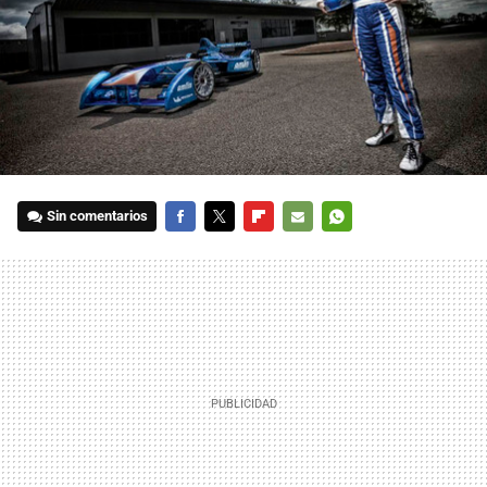
Sin comentarios
FACEBOOK
TWITTER
FLIPBOARD
E-
WHATSAPP
MAIL