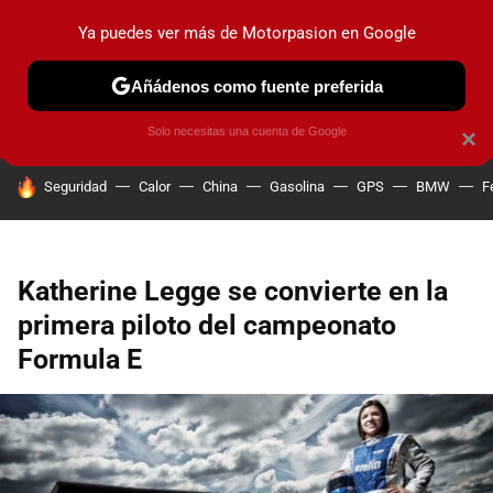
Ya puedes ver más de Motorpasion en Google
PRUEBAS
COCHES ELÉCTRICOS
OBSERVATORIO
F1
Añádenos como fuente preferida
Solo necesitas una cuenta de Google
×
HOY SE HABLA DE
Seguridad
Calor
China
Gasolina
GPS
BMW
F
Katherine Legge se convierte en la
primera piloto del campeonato
Formula E