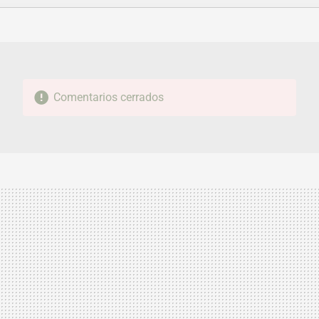
FACEBOOK
TWITTER
FLIPBOARD
E-
WHATSAPP
MAIL
Comentarios cerrados