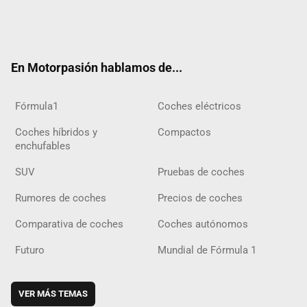
Twit
Fac
Yout
Inst
Tele
RSS
Flip
Tikt
ter
ebo
ube
agra
gra
boar
ok
ok
m
m
d
En Motorpasión hablamos de...
Fórmula1
Coches eléctricos
Coches híbridos y
Compactos
enchufables
SUV
Pruebas de coches
Rumores de coches
Precios de coches
Comparativa de coches
Coches autónomos
Futuro
Mundial de Fórmula 1
VER MÁS TEMAS