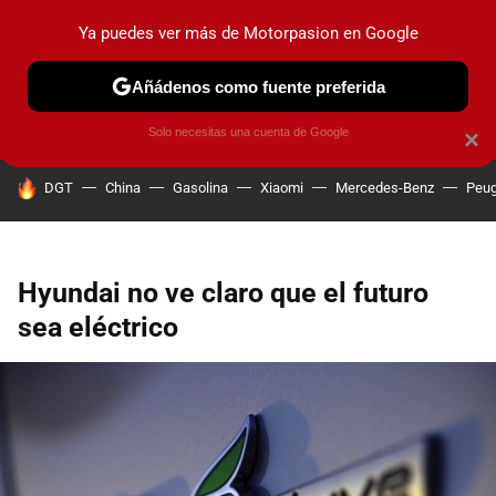
Ya puedes ver más de Motorpasion en Google
PRUEBAS
COCHES ELÉCTRICOS
OBSERVATORIO
F1
Añádenos como fuente preferida
Solo necesitas una cuenta de Google
×
HOY SE HABLA DE
DGT
China
Gasolina
Xiaomi
Mercedes-Benz
Peug
Hyundai no ve claro que el futuro
sea eléctrico