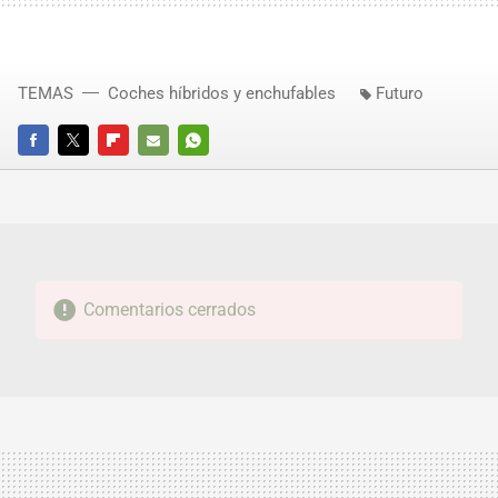
TEMAS
Coches híbridos y enchufables
Futuro
FACEBOOK
TWITTER
FLIPBOARD
E-
WHATSAPP
MAIL
Comentarios cerrados