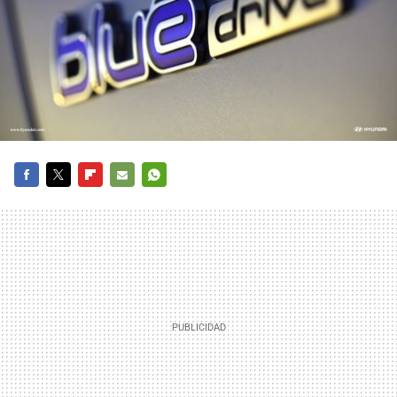
FACEBOOK
TWITTER
FLIPBOARD
E-
WHATSAPP
MAIL