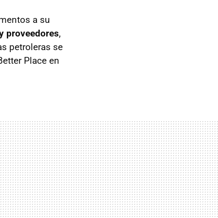
umentos a su
s y proveedores
,
as petroleras se
etter Place en