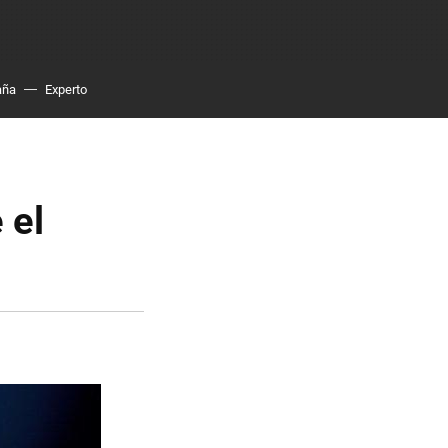
aña
Experto
 el