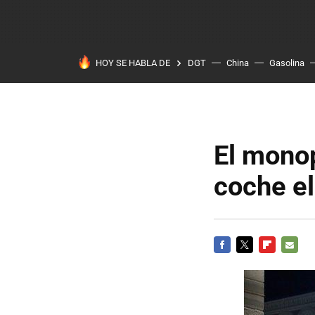
HOY SE HABLA DE
DGT
China
Gasolina
El monop
coche el
FACEBOOK
TWITTER
FLIPBOARD
E-
MAIL