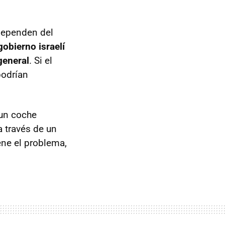
 dependen del
gobierno israelí
general
. Si el
podrían
 un coche
a través de un
ene el problema,