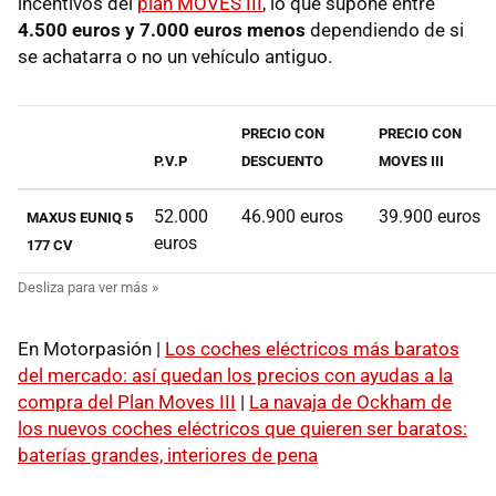
incentivos del
plan MOVES III
, lo que supone entre
4.500 euros y 7.000 euros menos
dependiendo de si
se achatarra o no un vehículo antiguo.
PRECIO CON
PRECIO CON
P.V.P
DESCUENTO
MOVES III
52.000
46.900 euros
39.900 euros
MAXUS EUNIQ 5
euros
177 CV
En Motorpasión |
Los coches eléctricos más baratos
del mercado: así quedan los precios con ayudas a la
compra del Plan Moves III
|
La navaja de Ockham de
los nuevos coches eléctricos que quieren ser baratos:
baterías grandes, interiores de pena