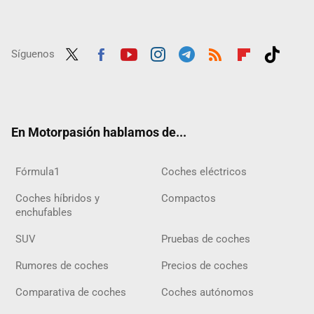
Síguenos
Twit
Fac
Yout
Inst
Tele
RSS
Flip
Tikt
ter
ebo
ube
agra
gra
boar
ok
ok
m
m
d
En Motorpasión hablamos de...
Fórmula1
Coches eléctricos
Coches híbridos y
Compactos
enchufables
SUV
Pruebas de coches
Rumores de coches
Precios de coches
Comparativa de coches
Coches autónomos