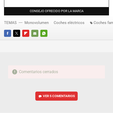
CONSEJO OFRECIDO POR LA MARCA
TEMAS
Monovolumen
Coches eléctricos
Coches fam
FACEBOOK
TWITTER
FLIPBOARD
E-
WHATSAPP
MAIL
Comentarios cerrados
VER
5 COMENTARIOS