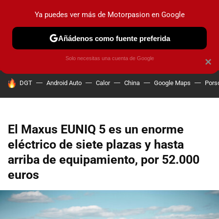
Ya puedes ver más de Motorpasion en Google
PRUEBAS
COCHES ELÉCTRICOS
OBSERVATORIO
F1
Añádenos como fuente preferida
Solo necesitas una cuenta de Google
×
HOY SE HABLA DE
DGT
Android Auto
Calor
China
Google Maps
Pors
El Maxus EUNIQ 5 es un enorme
eléctrico de siete plazas y hasta
arriba de equipamiento, por 52.000
euros