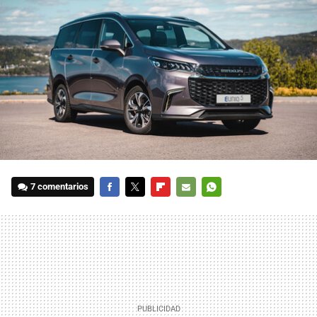
7 comentarios
FACEBOOK
TWITTER
FLIPBOARD
E-
WHATSAPP
MAIL