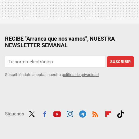
RECIBE "Arranca que nos vamos", NUESTRA
NEWSLETTER SEMANAL
SUSCRIBIR
Suscribiéndote aceptas nuestra
política de privacidad
Síguenos
Twit
Fac
Yout
Inst
Tele
RSS
Flip
Tikt
ter
ebo
ube
agra
gra
boar
ok