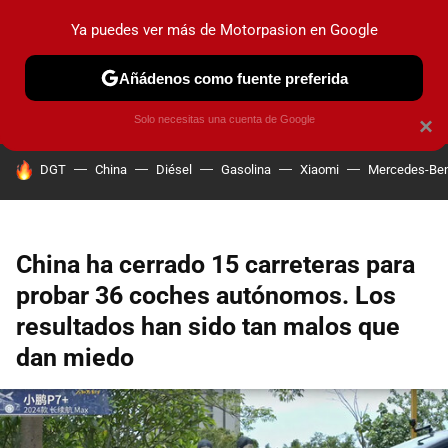
Ya puedes ver más de Motorpasion en Google
PRUEBAS
COCHES ELÉCTRICOS
OBSERVATORIO
F1
Añádenos como fuente preferida
Solo necesitas una cuenta de Google
×
HOY SE HABLA DE
DGT
China
Diésel
Gasolina
Xiaomi
Mercedes-Be
China ha cerrado 15 carreteras para
probar 36 coches autónomos. Los
resultados han sido tan malos que
dan miedo