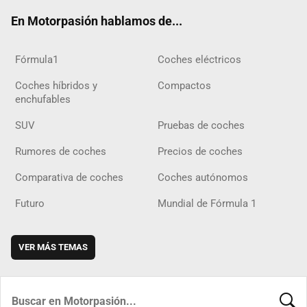
ok
m
m
d
En Motorpasión hablamos de...
Fórmula1
Coches eléctricos
Coches híbridos y
Compactos
enchufables
SUV
Pruebas de coches
Rumores de coches
Precios de coches
Comparativa de coches
Coches autónomos
Futuro
Mundial de Fórmula 1
VER MÁS TEMAS