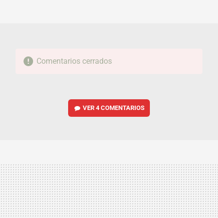
FACEBOOK
TWITTER
FLIPBOARD
E-
WHATSAPP
MAIL
Comentarios cerrados
VER
4 COMENTARIOS