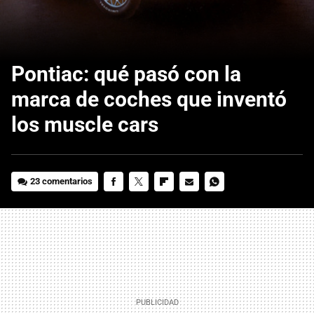
Pontiac: qué pasó con la
marca de coches que inventó
los muscle cars
23 comentarios
FACEBOOK
TWITTER
FLIPBOARD
E-
WHATSAPP
MAIL