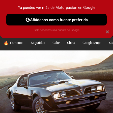
Ya puedes ver más de Motorpasion en Google
MENÚ
NUEVO
Añádenos como fuente preferida
PRUEBAS
COCHES ELÉCTRICOS
OBSERVATORIO
F1
Solo necesitas una cuenta de Google
×
HOY SE HABLA DE
Famosos
Seguridad
Calor
China
Google Maps
Xi