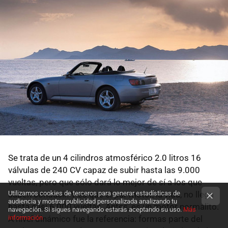
Se trata de un 4 cilindros atmosférico 2.0 litros 16
válvulas de 240 CV capaz de subir hasta las 9.000
vueltas, pero que sólo dará lo mejor de sí a los que
Utilizamos cookies de terceros para generar estadísticas de
saben conducir. Y es que el par motor, la vida, no llega
audiencia y mostrar publicidad personalizada analizando tu
hasta casi 6.000 vueltas. Antes, es un motor normalito.
navegación. Si sigues navegando estarás aceptando su uso.
Más
información
A nivel dinámico fue la referencia: formas parte del