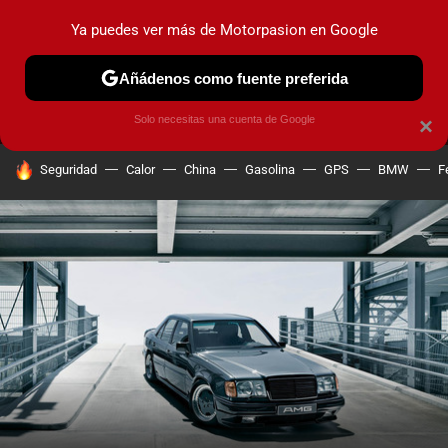
Ya puedes ver más de Motorpasion en Google
MENÚ
NUEVO
Añádenos como fuente preferida
PRUEBAS
COCHES ELÉCTRICOS
OBSERVATORIO
F1
Solo necesitas una cuenta de Google
×
HOY SE HABLA DE
Seguridad
Calor
China
Gasolina
GPS
BMW
F