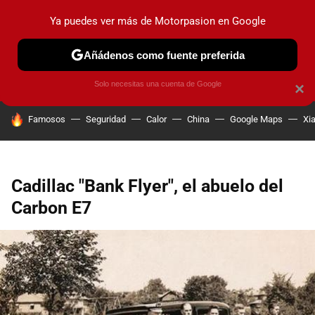
Ya puedes ver más de Motorpasion en Google
PRUEBAS
COCHES ELÉCTRICOS
OBSERVATORIO
F1
Añádenos como fuente preferida
Solo necesitas una cuenta de Google
×
HOY SE HABLA DE
Famosos
Seguridad
Calor
China
Google Maps
Xi
Cadillac "Bank Flyer", el abuelo del
Carbon E7