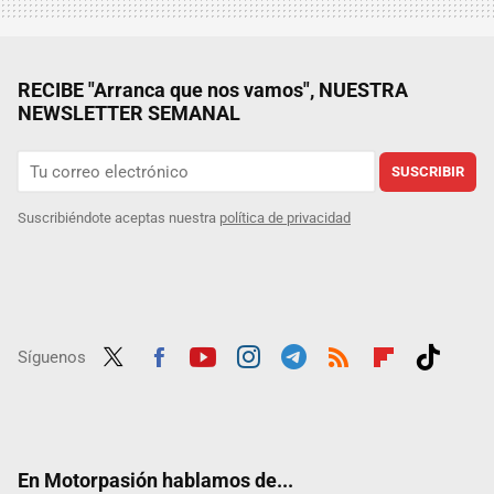
RECIBE "Arranca que nos vamos", NUESTRA
NEWSLETTER SEMANAL
SUSCRIBIR
Suscribiéndote aceptas nuestra
política de privacidad
Síguenos
Twit
Fac
Yout
Inst
Tele
RSS
Flip
Tikt
ter
ebo
ube
agra
gra
boar
ok
ok
m
m
d
En Motorpasión hablamos de...