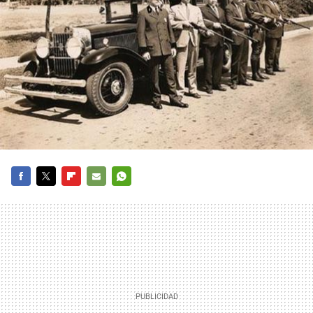
FACEBOOK
TWITTER
FLIPBOARD
E-
WHATSAPP
MAIL