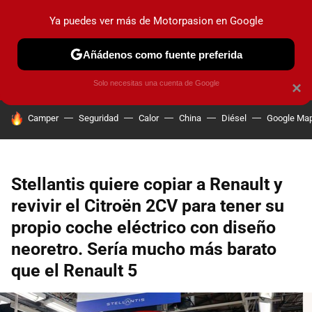
Ya puedes ver más de Motorpasion en Google
PRUEBAS
COCHES ELÉCTRICOS
OBSERVATORIO
F1
Añádenos como fuente preferida
Solo necesitas una cuenta de Google
×
HOY SE HABLA DE
Camper
Seguridad
Calor
China
Diésel
Google Ma
Stellantis quiere copiar a Renault y
revivir el Citroën 2CV para tener su
propio coche eléctrico con diseño
neoretro. Sería mucho más barato
que el Renault 5