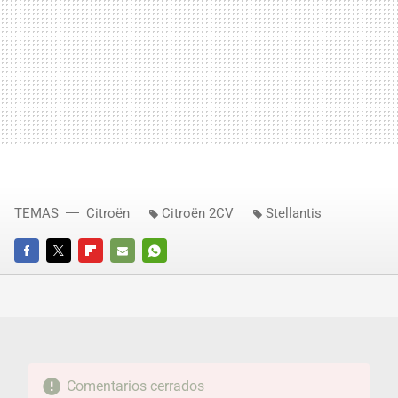
TEMAS
Citroën
Citroën 2CV
Stellantis
FACEBOOK
TWITTER
FLIPBOARD
E-
WHATSAPP
MAIL
Comentarios cerrados