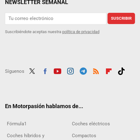
NEWSLETTER SEMANAL
SUSCRIBIR
Suscribiéndote aceptas nuestra
política de privacidad
Síguenos
Twit
Fac
Yout
Inst
Tele
RSS
Flip
Tikt
ter
ebo
ube
agra
gra
boar
ok
ok
m
m
d
En Motorpasión hablamos de...
Fórmula1
Coches eléctricos
Coches híbridos y
Compactos