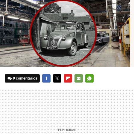
9 comentarios
FACEBOOK
TWITTER
FLIPBOARD
E-
WHATSAPP
MAIL